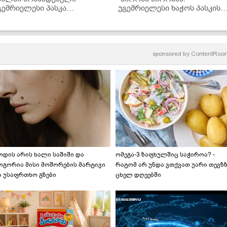
გემრიელესი პასკა
უგემრიელესი ხაჭოს პასკის
ინიმალურ დროში
რეცეპტი შოკოლადითა და
ქოქოსით..." - მკითხველის
რეცეპტი
sponsored by
ContentRoo
ოდის არის ხალი საშიში და
ომეგა-3 ზაფხულშიც საჭიროა? -
ოგორია მისი მოშორების მარტივი
რატომ არ უნდა ვთქვათ უარი თევზ
ა უსაფრთხო გზები
ცხელ დღეებში