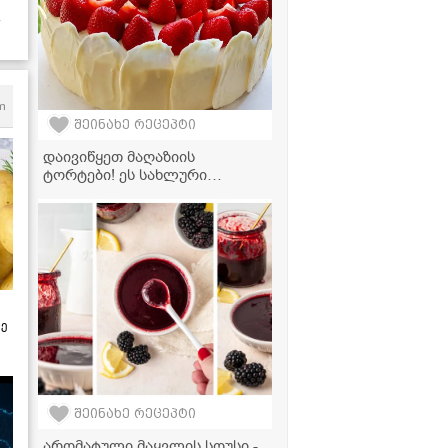
m
შეინახე რეცეპტი
დაივიწყეთ მაღაზიის
ტორტები! ეს სახლური
მარწყვის დესერტი თქვენს
სტუმრებს გააოცებს
ზე
შეინახე რეცეპტი
არომატული მაყვლის სოუსი -