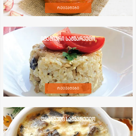
რეცეპტები
იტალიური სამზარეულო
რეცეპტები
ფრანგული სამზარეულო