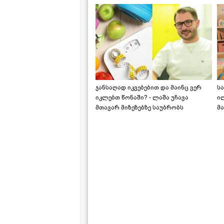
ჯანსაღად იკვებებით და მაინც ვერ
ს
იკლებთ წონაში? - ლაშა უჩავა
ი
მთავარ მიზეზებზე საუბრობს
მა
"ს
ს