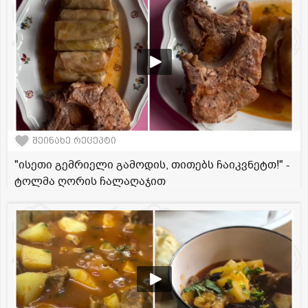
შეინახე რეცეპტი
"ისეთი გემრიელი გამოდის, თითებს ჩაიკვნეტთ!" -
ტოლმა ღორის ჩალაღაჯით