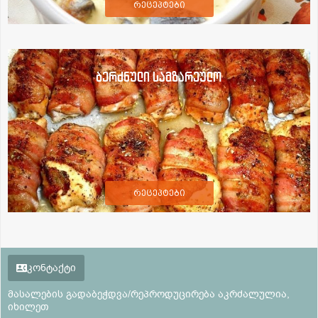
რეცეპტები
ბერძნული სამზარეულო
რეცეპტები
კონტაქტი
მასალების გადაბეჭდვა/რეპროდუცირება აკრძალულია,
იხილეთ