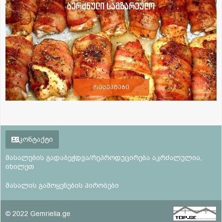
ბერძნული სამზარეულო
რეცეპტები
კონტაქტი
მასალების გადაბეჭდვა/რეპროდუცირება აკრძალულია,
იხილეთ
მასალის გამოყენების პირობები
© 2022 Gemrielia.ge