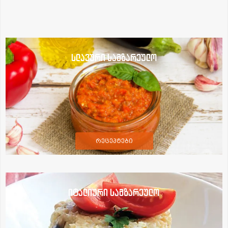
სლავური სამზარეულო
რეცეპტები
იტალიური სამზარეულო