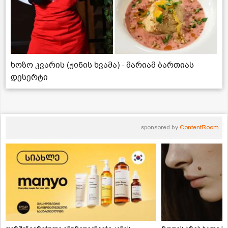
ხოზო კვარის (ჟინის ხვამა) - მარიამ ბართიას
დესერტი
sponsored by
ContentRoom