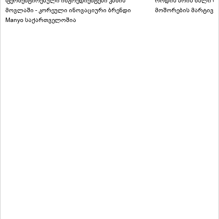
ფერმენტირებული ინგრედიენტები კანის
როდის არის ხალი სა
მოვლაში - კორეული ინოვაციური ბრენდი
მოშორების მარტივი
Manyo საქართველოშია