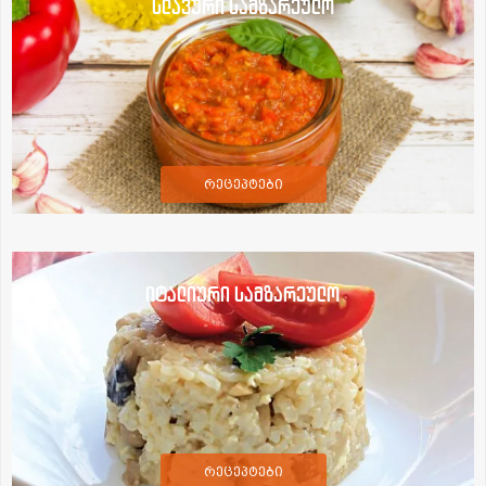
სლავური სამზარეულო
რეცეპტები
იტალიური სამზარეულო
რეცეპტები