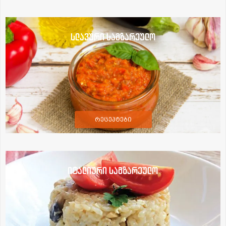
სლავური სამზარეულო
რეცეპტები
იტალიური სამზარეულო