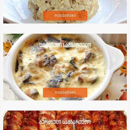
რეცეპტები
ფრანგული სამზარეულო
რეცეპტები
ბერძნული სამზარეულო