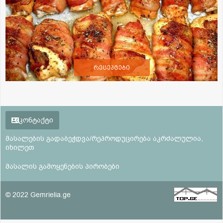
რეცეპტები
კონტაქტი
მასალების გადაბეჭდვა/რეპროდუცირება აკრძალულია,
იხილეთ
მასალის გამოყენების პირობები
© 2022 Gemrielia.ge