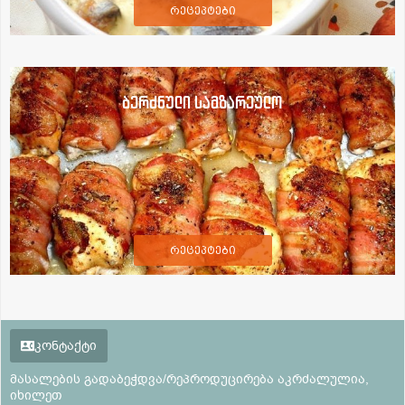
რეცეპტები
ბერძნული სამზარეულო
რეცეპტები
კონტაქტი
მასალების გადაბეჭდვა/რეპროდუცირება აკრძალულია,
იხილეთ