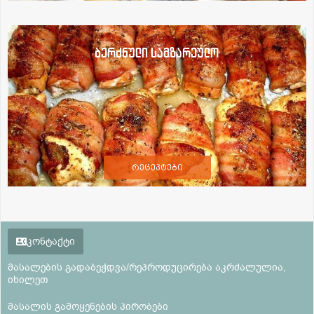
ბერძნული სამზარეულო
რეცეპტები
კონტაქტი
მასალების გადაბეჭდვა/რეპროდუცირება აკრძალულია,
იხილეთ
მასალის გამოყენების პირობები