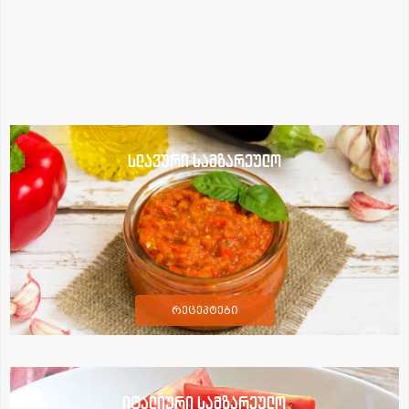
სლავური სამზარეულო
რეცეპტები
იტალიური სამზარეულო