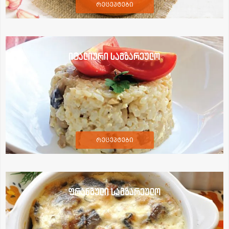
რეცეპტები
იტალიური სამზარეულო
რეცეპტები
ფრანგული სამზარეულო