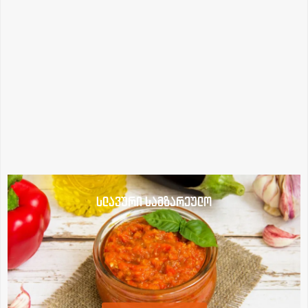
სლავური სამზარეულო