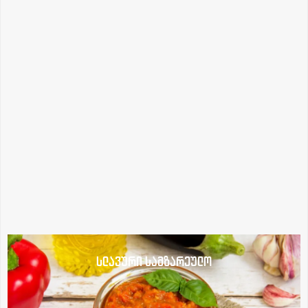
სლავური სამზარეულო