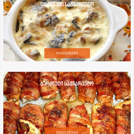
ფრანგული სამზარეულო
რეცეპტები
ბერძნული სამზარეულო
რეცეპტები