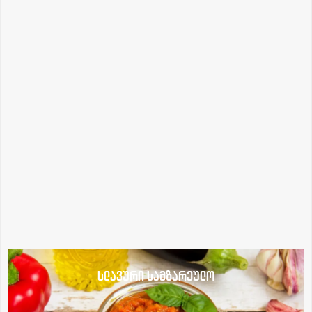
სლავური სამზარეულო