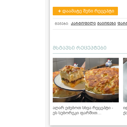
დაამატე შენი რეცეპტი
კარტოფილი
მაიონეზი
ფარ
ტეგები:
მსგავსი რეცეპტები
აღარ ეძებოთ სხვა რეცეპტი -
ი
ეს სუბორეკი ფარშით
ქ
იდეალურია!
B
რ