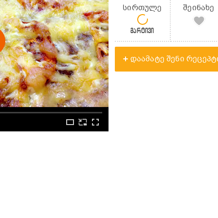
სირთულე
შეინახე
მარტივი
დაამატე შენი რეცეპტ