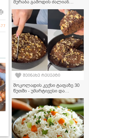
მურაბა გამოდის ძალიან
არომატული, მსუბუქად მჟავე
და აქვს ნაზი ციტრუსის
სიტკბო
677
შეინახე რეცეპტი
შოკოლადის კექსი ტაფაზე 30
წუთში - უმარტივესი და
ძალიან გემრიელი დესერტი,
რომელსაც ღუმელი არ
სჭირდება!
ვი