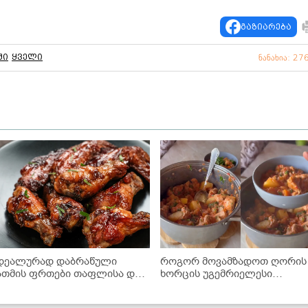
გაზიარება
ში
ყველი
ნანახია: 27
დეალურად დაბრაწული
როგორ მოვამზადოთ ღორის
ათმის ფრთები თაფლისა და
ხორცის უგემრიელესი
BQ-ს სოუსში - მარტივი
ჩაშუშული ბოსტნეულით? -
ეცეპტი
ძალიან გემრიელი და მარტი