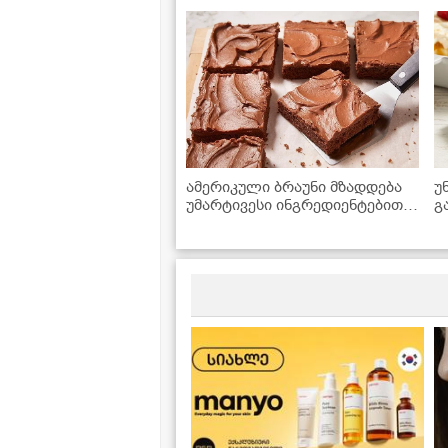
ამერიკული ბრაუნი მზადდება
უ
უმარტივესი ინგრედიენტებით,
გ
რომლებიც ყოველთვის
მოიპოვება სამზარეულოში