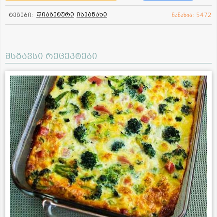
დიაბეტური
ისპანახი
ტეგები:
ნანახია: 5472
მსგავსი რეცეპტები