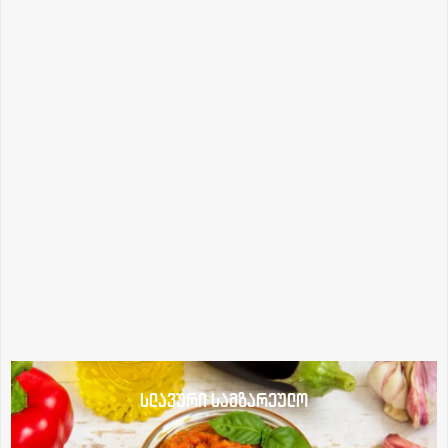
სლავური სამზარეულო