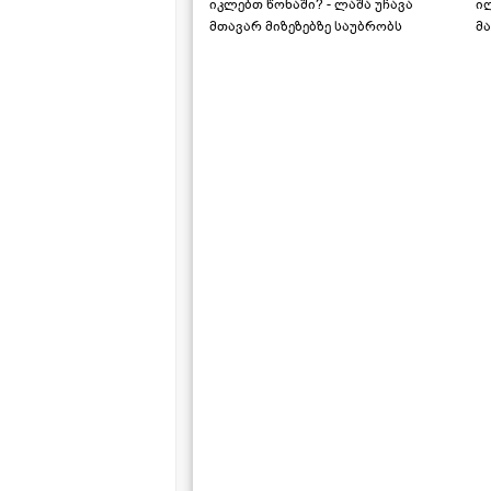
იკლებთ წონაში? - ლაშა უჩავა
ი
მთავარ მიზეზებზე საუბრობს
მა
"ს
ს