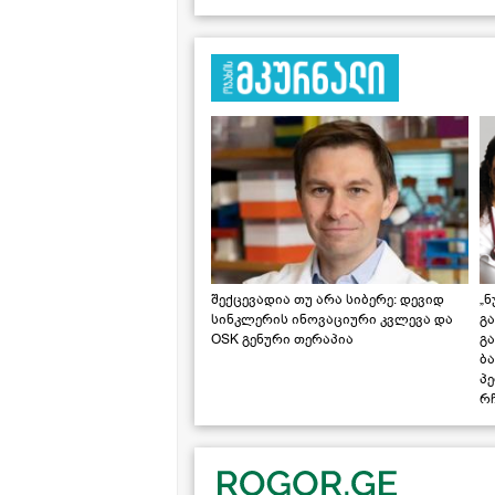
შექცევადია თუ არა სიბერე: დევიდ
„ნ
სინკლერის ინოვაციური კვლევა და
გა
OSK გენური თერაპია
გ
ბა
პ
რჩ