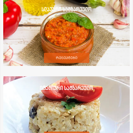
სლავური სამზარეულო
რეცეპტები
იტალიური სამზარეულო