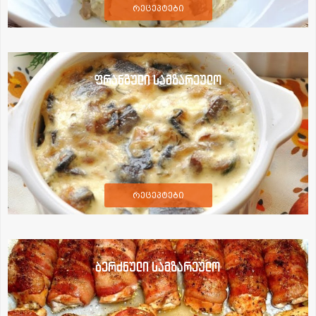
რეცეპტები
ფრანგული სამზარეულო
რეცეპტები
ბერძნული სამზარეულო