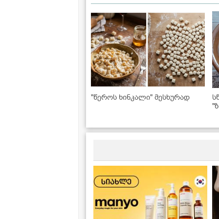
"წეროს ხინკალი" მესხურად
ს
"
კ
ა