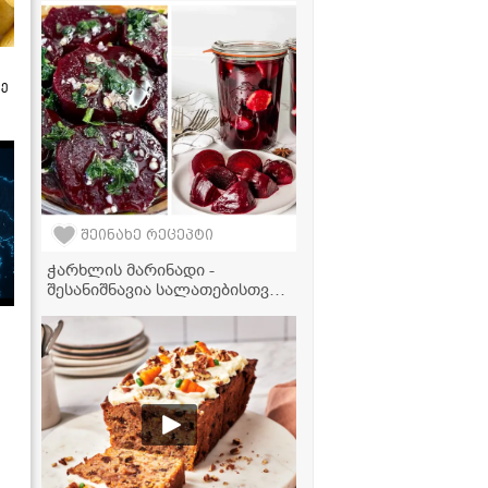
ბროკოლით" - ვიდეორეცეპტი
ზე
შეინახე რეცეპტი
ჭარხლის მარინადი -
შესანიშნავია სალათებისთვის,
წასახემსებლად ან პირდაპირ
ქილიდან მისართმევად