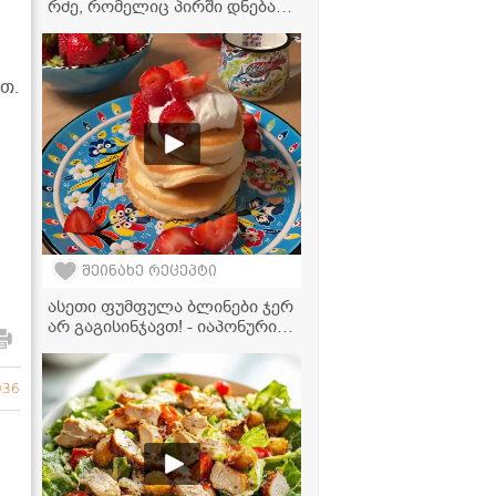
რძე, რომელიც პირში დნება -
ძალიან გემრიელი და
მარტივი დესერტის რეცეპტი
თ.
შეინახე რეცეპტი
ასეთი ფუმფულა ბლინები ჯერ
არ გაგისინჯავთ! - იაპონური
საიდუმლო თქვენს
სამზარეულოში
036