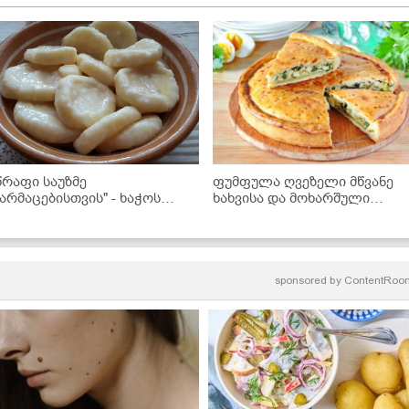
წრაფი საუზმე
ფუმფულა ღვეზელი მწვანე
ზარმაცებისთვის" - ხაჭოს
ხახვისა და მოხარშული
ვერების უმარტივესი რეცეპტი,
კვერცხის შიგთავსით
რ საჭიროებს მოხვევას
sponsored by
ContentRoo