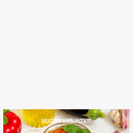
სლავური სამზარეულო