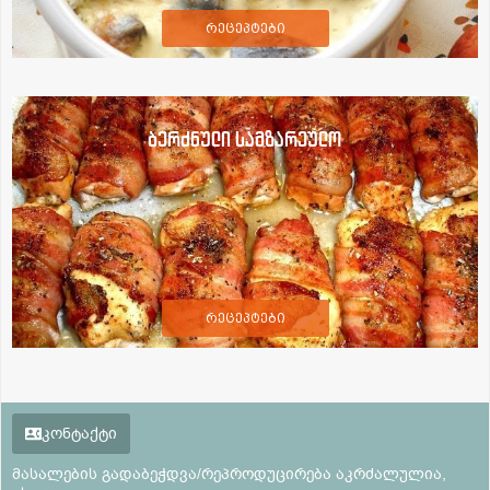
რეცეპტები
ბერძნული სამზარეულო
რეცეპტები
კონტაქტი
მასალების გადაბეჭდვა/რეპროდუცირება აკრძალულია,