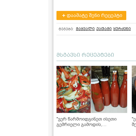
დაამატე შენი რეცეპტი
მაყვალი
ქათამი
ყურძენი
ტეგები:
მსგავსი რეცეპტები
"ვერ წარმოიდგინეთ ისეთი
"
გემრიელი გამოდის,
შ
აუცილებლად უნდა სცადოთ!" -
შ
პამიდვრის საწებელი
წ