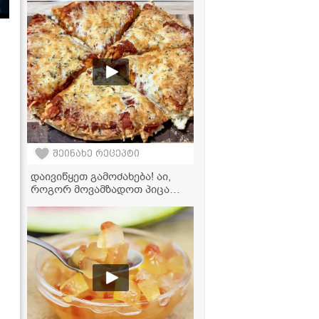
უფრო გემრიელი?
შეინახე რეცეპტი
დაივიწყეთ გამოძახება! აი,
როგორ მოვამზადოთ პიცა
პეპერონი მარტივად სახლში -
10-ჯერ უფრო გემრიელად!