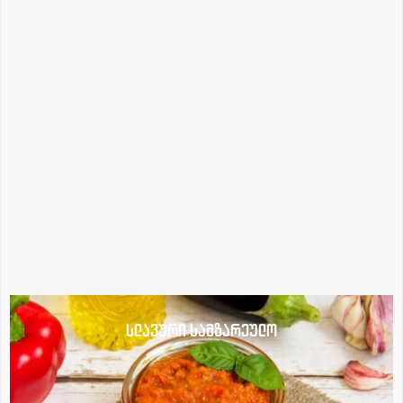
სლავური სამზარეულო