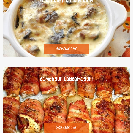
ფრანგული სამზარეულო
რეცეპტები
ბერძნული სამზარეულო
რეცეპტები