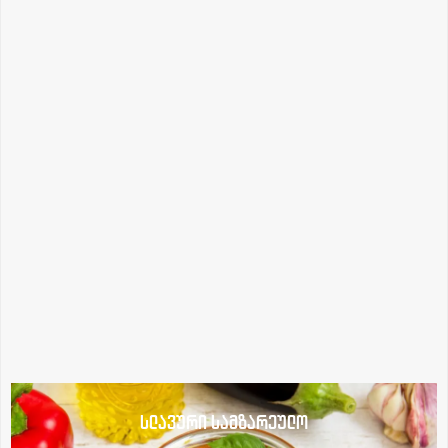
სლავური სამზარეულო