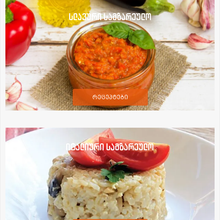
სლავური სამზარეულო
რეცეპტები
იტალიური სამზარეულო