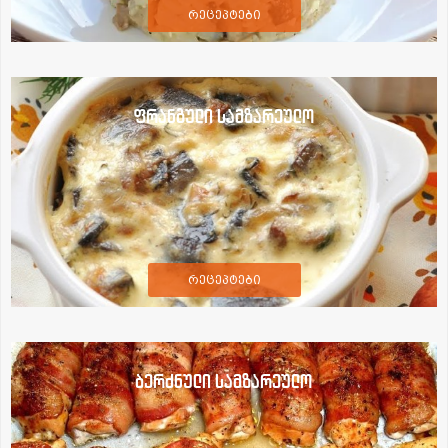
რეცეპტები
ფრანგული სამზარეულო
რეცეპტები
ბერძნული სამზარეულო