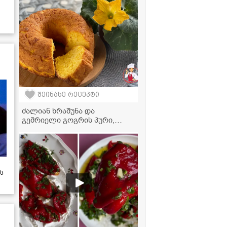
შეინახე რეცეპტი
ძალიან ხრაშუნა და
გემრიელი გოგრის პური,
იდეალურია თაფლთან და
კარაქთან ერთად
მისართმევად
ს