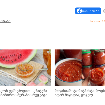
გაზიარება
მურაბა
ნანახია: 4
აკლს ვერ უპოვით! - კნატუნა
მაღაზიაში ტომატპასტა წლებ
აზამთროს მურაბის რეცეპტი
აღარ მიყიდია, ყოველ
ზაფხულს ასე ვიმარაგებ
ზამთრისთვის! - ნაცადი