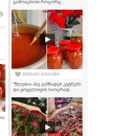
გამოაცხოთ როგორც
ხაჭაპური და ლობიანი, ასევე
ნაპოლეონის ფირფიტებიც" -
უნივერსალური ფენოვანი
ცომის ვიდეორეცეპტი
447
შეინახე რეცეპტი
"წლებია ასე ვამზადებ კეტჩუპს
და ყოველთვის საოცრად
გემრიელი გამოდის!" -
კეტჩუპის მომზადების
ვიდეორეცეპტი
ია