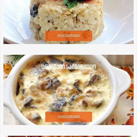
რეცეპტები
ფრანგული სამზარეულო
რეცეპტები