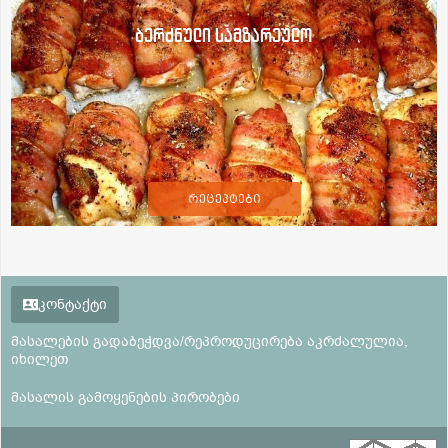
ბერძნული სამზარეულო
რეცეპტები
კონტაქტი
მასალების გადაბეჭდვა/რეპროდუცირება აკრძალულია,
იხილეთ
მასალის გამოყენების პირობები