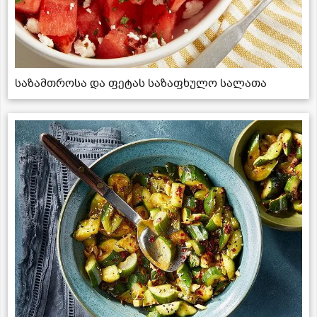
საზამთროსა და ფეტას საზაფხულო სალათა