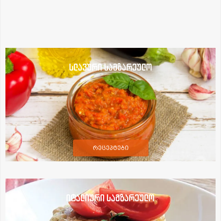
სლავური სამზარეულო
რეცეპტები
იტალიური სამზარეულო