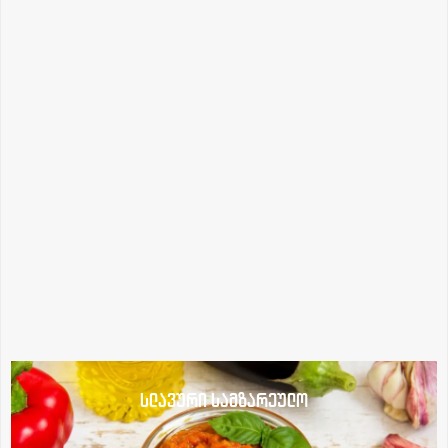
სლავური სამზარეულო