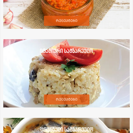
რეცეპტები
იტალიური სამზარეულო
რეცეპტები
ფრანგული სამზარეულო