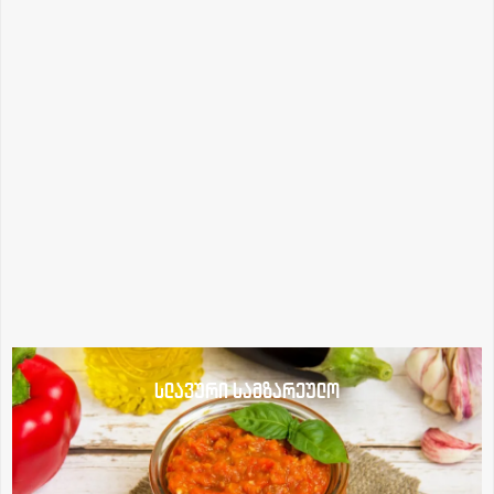
სლავური სამზარეულო