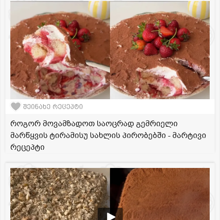
შეინახე რეცეპტი
როგორ მოვამზადოთ საოცრად გემრიელი
მარწყვის ტირამისუ სახლის პირობებში - მარტივი
რეცეპტი