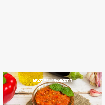
სლავური სამზარეულო