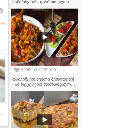
სამარხვოა! - ფორთოხლის
კექსი, რომელიც პირში დნება
799
შეინახე რეცეპტი
დაივიწყეთ ძველი მეთოდები!
- ამ რეცეპტით მომზადებული
აჯაფსანდალი ძალიან
წვნიანი და გემრიელი
გამოდის
რ
ად