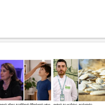
დის უნდა გაუჩნდეს მშობელს ეჭვი,
ფეხის გაკვანძვა, დაბუჟება,