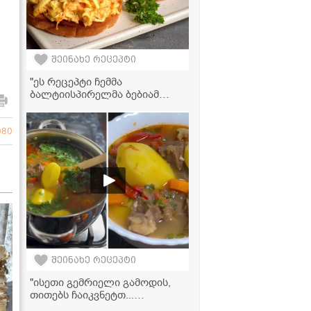
შეინახე რეცეპტი
"ეს რეცეპტი ჩემმა
ბალტიისპირელმა ბებიამ
დაგვიტოვა ოჯახში -
გადასარევია როგორც
საუზმედ, ისე
080
წასახემსებლადაც და თან შავ
პურსაც ძალიან უხდება" -
მკითხველის ვიდეორეცეპტი
შეინახე რეცეპტი
"ისეთი გემრიელი გამოდის,
თითებს ჩაიკვნეტთ...
აუცილებლად ჩაინიშნეთ ეს