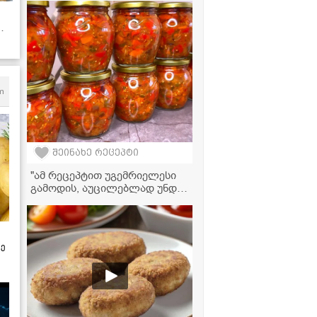
რეცეპტი!" - საქონლის ხორცის
წვნიანი ბოსტნეულთან ერთად
ს!
m
შეინახე რეცეპტი
"ამ რეცეპტით უგემრიელესი
გამოდის, აუცილებლად უნდა
სცადოთ" - სტაფილოს
კონსერვი მკითხველის
რეცეპტით
ზე