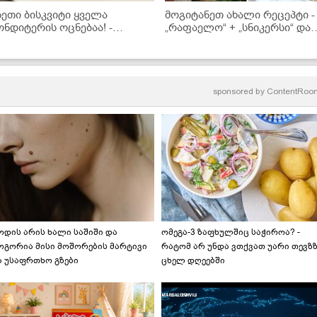
სეთი ბისკვიტი ყველა
მოგიტანეთ ახალი რეცეპტი -
ონდიტერის ოცნებაა! -
„რაფაელო“ + „სნიკერსი“ და
აგიმხელთ რეცეპტს
ახალი ნამცხვარიც მზად არი
sponsored by
ContentRoo
ოდის არის ხალი საშიში და
ომეგა-3 ზაფხულშიც საჭიროა? -
ოგორია მისი მოშორების მარტივი
რატომ არ უნდა ვთქვათ უარი თევზ
ა უსაფრთხო გზები
ცხელ დღეებში