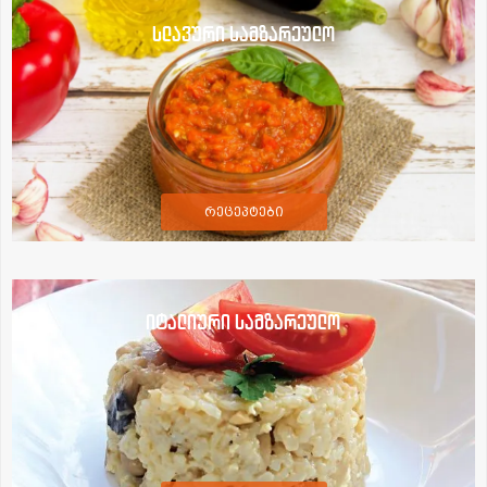
სლავური სამზარეულო
რეცეპტები
იტალიური სამზარეულო