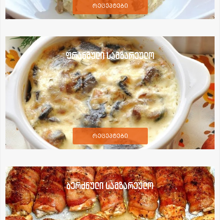
რეცეპტები
ფრანგული სამზარეულო
რეცეპტები
ბერძნული სამზარეულო