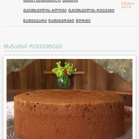
თამო მეფიშვილი
კენკრა
ნანახია:
4476
მკითხველის ბლოგი
მკითხველის რეცეპტი
ნამცხვარი
ნამცხვრები
ტორტი
მსგავსი რეცეპტები