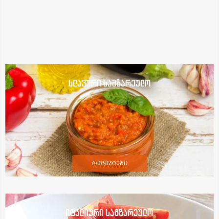
სლავური სამზარეულო
რეცეპტები
იტალიური სამზარეულო