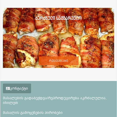
ბერძნული სამზარეულო
რეცეპტები
კონტაქტი
მასალების გადაბეჭდვა/რეპროდუცირება აკრძალულია,
იხილეთ
მასალის გამოყენების პირობები