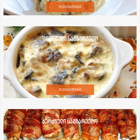
რეცეპტები
ფრანგული სამზარეულო
რეცეპტები
ბერძნული სამზარეულო