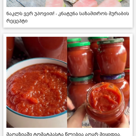
ნაკლს ვერ უპოვით! - კნატუნა საზამთროს მურაბის
რეცეპტი
მაღაზიაში ტომატპასტა წლებია აღარ მიყიდია,