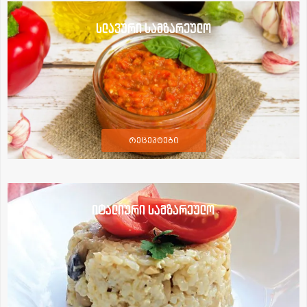
სლავური სამზარეულო
რეცეპტები
იტალიური სამზარეულო