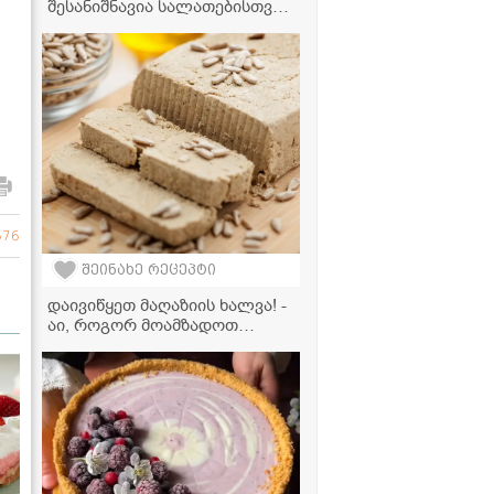
შესანიშნავია სალათებისთვის,
წასახემსებლად ან პირდაპირ
ქილიდან მისართმევად
676
შეინახე რეცეპტი
დაივიწყეთ მაღაზიის ხალვა! -
აი, როგორ მოამზადოთ
ნამდვილი დესერტი სახლში