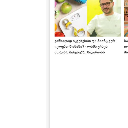
ჯანსაღად იკვებებით და მაინც ვერ
ს
იკლებთ წონაში? - ლაშა უჩავა
ი
მთავარ მიზეზებზე საუბრობს
მა
"ს
ს