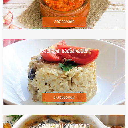
რეცეპტები
იტალიური სამზარეულო
რეცეპტები
ფრანგული სამზარეულო