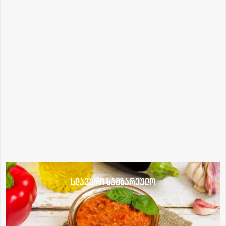
სლავური სამზარეულო