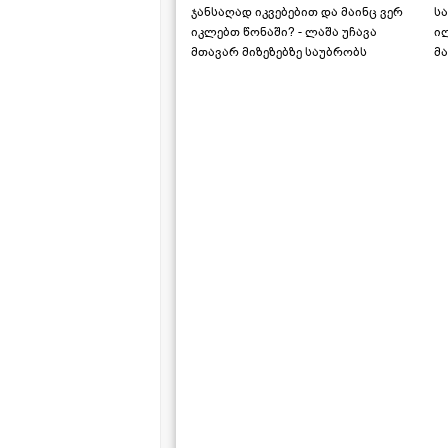
ჯანსაღად იკვებებით და მაინც ვერ
ს
იკლებთ წონაში? - ლაშა უჩავა
ი
მთავარ მიზეზებზე საუბრობს
მა
"ს
ს