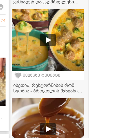
ვამზადებ და უგემრიელესი
გამოდის" - საზამთროს
მურაბის ვიდეორეცეტპი
274
შეინახე რეცეპტი
ისეთია, რესტორნისას რომ
სჯობია - ბროკოლის წვნიანი
ხორცის ბურთებით, რომელიც
ბავშვებსაც კი შეუყვარდებათ!
 -