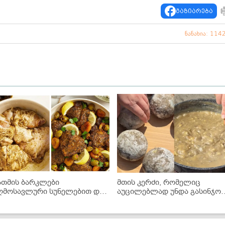
გაზიარება
ნანახია: 114
ათმის ბარკლები
მთის კერძი, რომელიც
ღმოსავლური სუნელებით და
აუცილებლად უნდა გასინჯოთ
ირით - საოცრად ნაზი და
ხაჭოერბოს რეცეპტი
ვნიანი კერძი
პანკისიდან