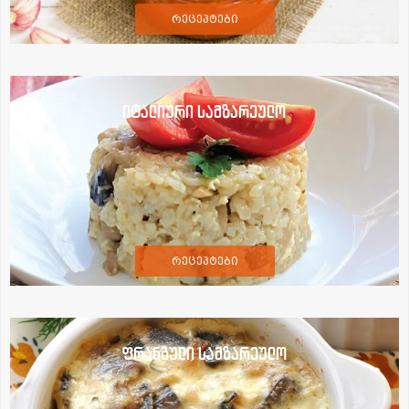
რეცეპტები
იტალიური სამზარეულო
რეცეპტები
ფრანგული სამზარეულო