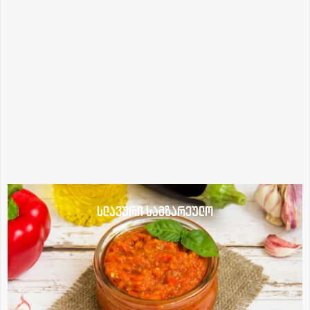
სლავური სამზარეულო