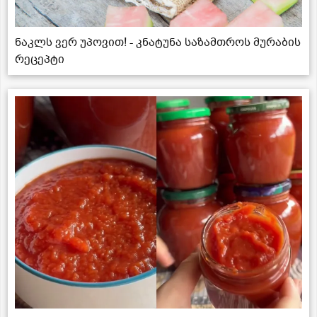
ნაკლს ვერ უპოვით! - კნატუნა საზამთროს მურაბის
რეცეპტი