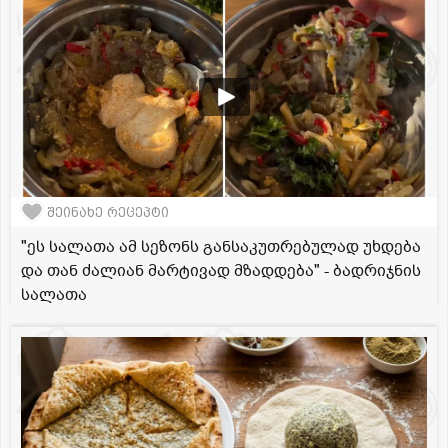
შეინახე რეცეპტი
"ეს სალათა ამ სეზონს განსაკუთრებულად უხდება
და თან ძალიან მარტივად მზადდება" - ბადრიჯნის
სალათა