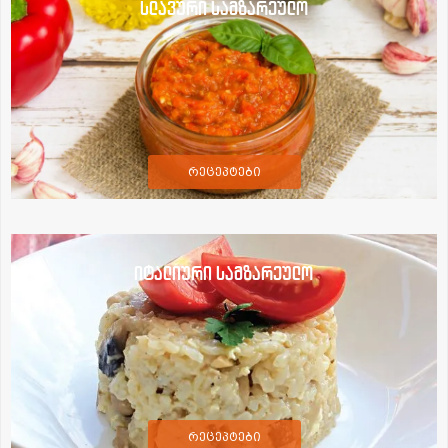
სლავური სამზარეულო
რეცეპტები
იტალიური სამზარეულო
რეცეპტები