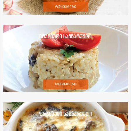
რეცეპტები
იტალიური სამზარეულო
რეცეპტები
ფრანგული სამზარეულო