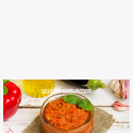
სლავური სამზარეულო