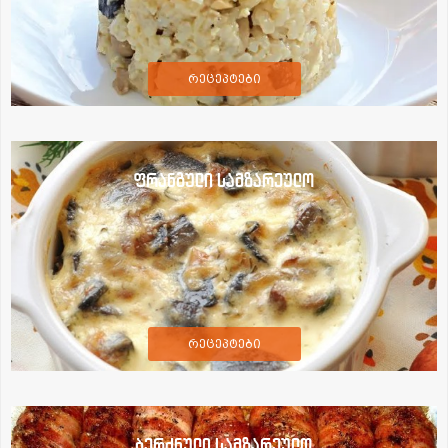
რეცეპტები
ფრანგული სამზარეულო
რეცეპტები
ბერძნული სამზარეულო