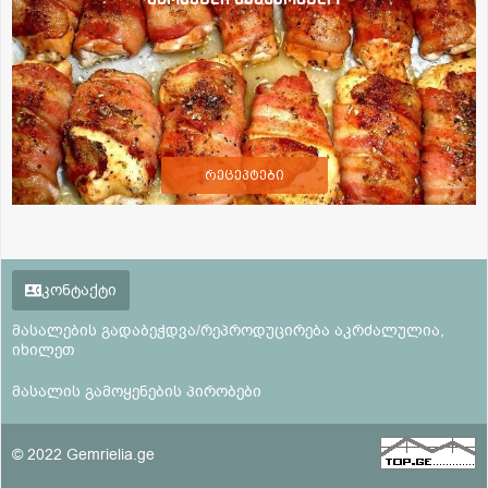
რეცეპტები
კონტაქტი
მასალების გადაბეჭდვა/რეპროდუცირება აკრძალულია,
იხილეთ
მასალის გამოყენების პირობები
© 2022 Gemrielia.ge