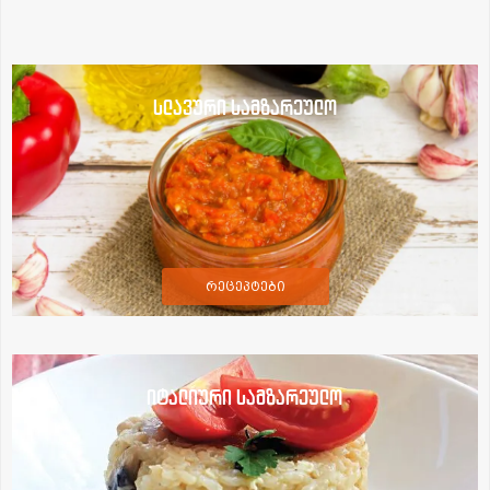
სლავური სამზარეულო
რეცეპტები
იტალიური სამზარეულო