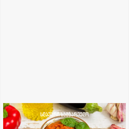
სლავური სამზარეულო