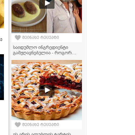
რამდენიმე წუთი
დაგჭირდებათ" -
ვიდეორეცეპტი
შეინახე რეცეპტი
ზე
საიდუმლო ინგრედიენტი
გამჟღავნებულია - როგორ
ამზადებს "ჩცდ"-ს ნინა დათოს
საყვარელ კატლეტებს?
შეინახე რეცეპტი
ეს არის ალუბლის ტარტის