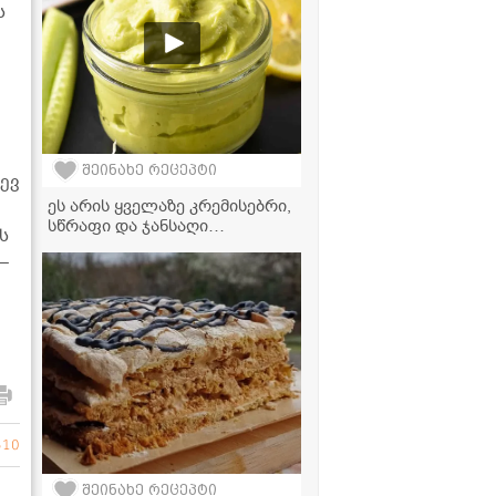
ს
შეინახე რეცეპტი
ევ
ეს არის ყველაზე კრემისებრი,
სწრაფი და ჯანსაღი
ს
ავოკადოს მაიონეზის
–
რეცეპტი, რომელის
მომზადებასაც სულ რაღაც 2
წუთში სჭირდება!
510
შეინახე რეცეპტი