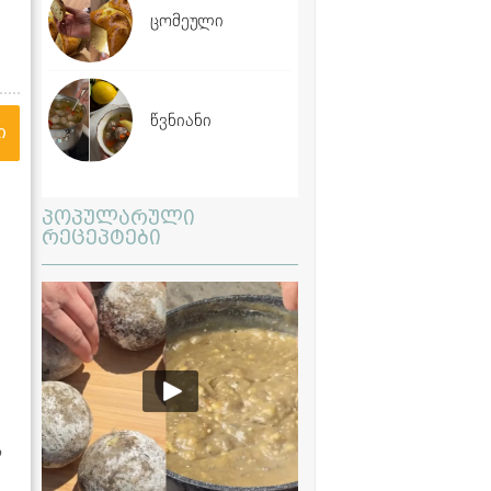
ცომეული
წვნიანი
ი
პოპულარული
რეცეპტები
ს