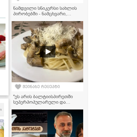
ნამდვილი სნიკერსი სახლის
პირობებში - ნამცხვარი,
რომელიც პირში დნება!
შეინახე რეცეპტი
"ეს არის ბალტიისპირეთში
სუპერპოპულარული და
უგემრიელესი სოუსი,
m
რომელიც შეგიძლიათ
მიირთვათ ხორცთან,
პასტასთან და სხვა
პროდუქტებთან ერთად, მის
მოსამზადებლად კი