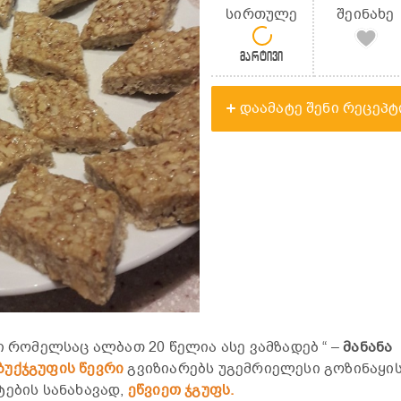
სირთულე
შეინახე
მარტივი
დაამატე შენი რეცეპტ
ი რომელსაც ალბათ 20 წელია ასე ვამზადებ “ –
მანანა
ბუქჯგუფის წევრი
გვიზიარებს უგემრიელესი გოზინაყი
ტების სანახავად,
ეწვიეთ ჯგუფს.