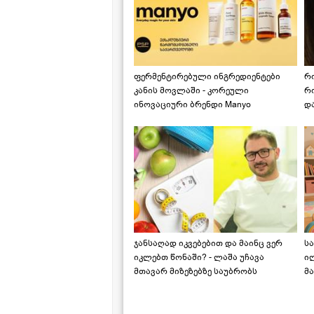
ფერმენტირებული ინგრედიენტები
რ
კანის მოვლაში - კორეული
რ
ინოვაციური ბრენდი Manyo
დ
საქართველოშია
ჯანსაღად იკვებებით და მაინც ვერ
ს
იკლებთ წონაში? - ლაშა უჩავა
ი
მთავარ მიზეზებზე საუბრობს
მა
"ს
ს