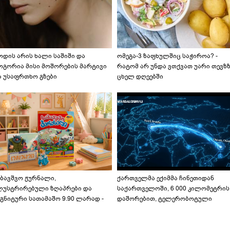
ოდის არის ხალი საშიში და
ომეგა-3 ზაფხულშიც საჭიროა? -
ოგორია მისი მოშორების მარტივი
რატომ არ უნდა ვთქვათ უარი თევზ
ა უსაფრთხო გზები
ცხელ დღეებში
აბავშვო ჟურნალი,
ქართველმა ექიმმა ჩინეთიდან
ლუსტრირებული ზღაპრები და
საქართველოში, 6 000 კილომეტრის
გნიტური სათამაშო 9.90 ლარად -
დაშორებით, ტელერობოტული
აბავშვო კარუსელში" ზღაპრების
ოპერაცია ჩაატარა - ისტორია
ერია დაიწყო
დაწერილია