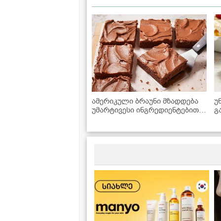
ამერიკული ბრაუნი მზადდება
უ
უმარტივესი ინგრედიენტებით,
გ
რომლებიც ყოველთვის
მოიპოვება სამზარეულოში