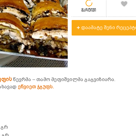
მარტივი
დაამატე შენი რეცეპტ
უფის
წევრმა – თამო მეფიშვილმა გაგვიზიარა.
ნახავად
ეწვიეთ ჯგუფს.
0 გრ
0 გრ