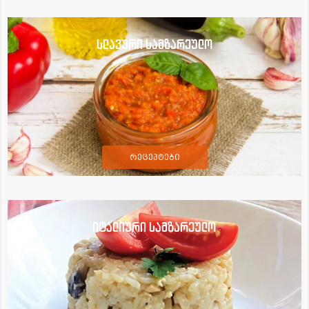
სლავური სამზარეულო
რეცეპტები
იტალიური სამზარეულო