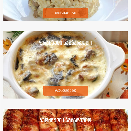
რეცეპტები
ფრანგული სამზარეულო
რეცეპტები
ბერძნული სამზარეულო