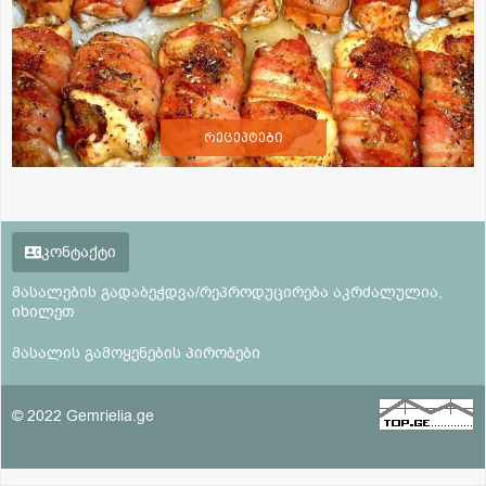
რეცეპტები
კონტაქტი
მასალების გადაბეჭდვა/რეპროდუცირება აკრძალულია,
იხილეთ
მასალის გამოყენების პირობები
© 2022 Gemrielia.ge