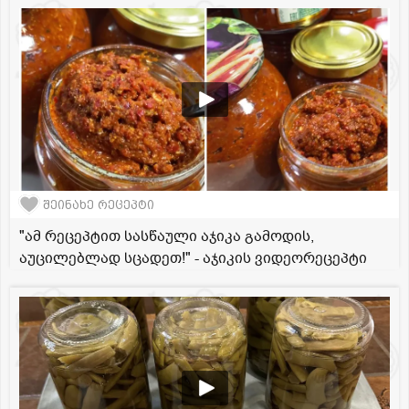
შეინახე რეცეპტი
"ამ რეცეპტით სასწაული აჯიკა გამოდის,
აუცილებლად სცადეთ!" - აჯიკის ვიდეორეცეპტი