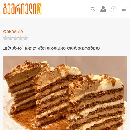
+
12
დესერტი
„ირისკა“ ყველაზე ფაფუკი ფირფიტებით