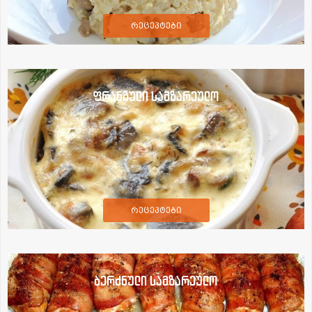
რეცეპტები
ფრანგული სამზარეულო
რეცეპტები
ბერძნული სამზარეულო