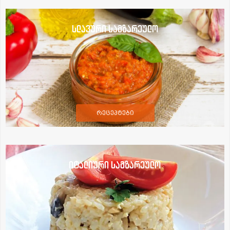
სლავური სამზარეულო
რეცეპტები
იტალიური სამზარეულო