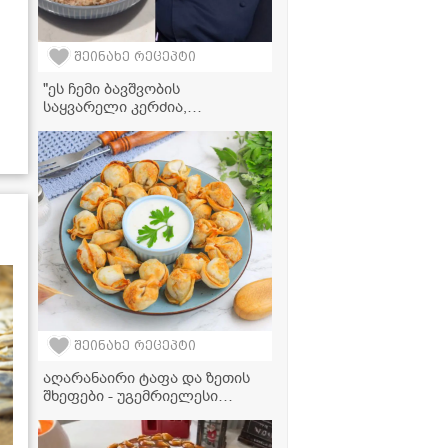
შეინახე რეცეპტი
"ეს ჩემი ბავშვობის
საყვარელი კერძია,
რომელსაც ბებია დღემდე
მიმზადებს ხოლმე..." -
წიწიბურა ნუცა სურგულაძის
ბებიის რეცეპტით
შეინახე რეცეპტი
აღარანაირი ტაფა და ზეთის
შხეფები - უგემრიელესი
შემწვარი პელმენი
აეროგრილში სულ რაღაც 15