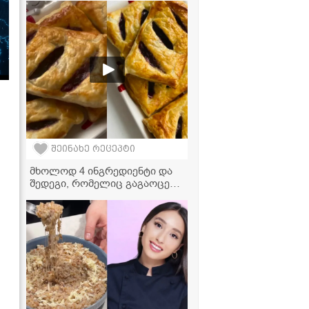
ჩახოხბილის ვიდეორეცეპტი
შეინახე რეცეპტი
მხოლოდ 4 ინგრედიენტი და
შედეგი, რომელიც გაგაოცებთ
- ალუბლის ღვეზელის
რეცეპტი