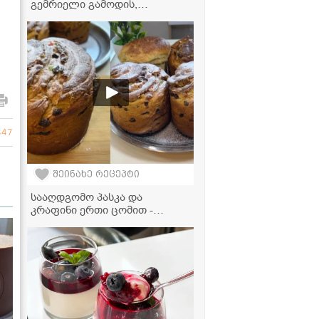
გემრიელი გამოდის,
აუცილებლად სცადეთ ასე
მომზადება!" - ისპანახის
მომზადება მჭადებთან ერთად
აეროგრილში
347
შეინახე რეცეპტი
სააღდგომო პასკა და
კრაფინი ერთი ცომით -
ძალიან ფაფუკი და
გემირიელი რეცეპტი