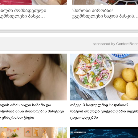
ახლში მომზადებული
"პირობა პირობაა!
გემრიელესი პასკა
უგემრიელესი ხაჭოს პასკის
ინიმალურ დროში
რეცეპტი შოკოლადითა და
ქოქოსით..." - მკითხველის
რეცეპტი
sponsored by
ContentRoo
ოდის არის ხალი საშიში და
ომეგა-3 ზაფხულშიც საჭიროა? -
ოგორია მისი მოშორების მარტივი
რატომ არ უნდა ვთქვათ უარი თევზ
ა უსაფრთხო გზები
ცხელ დღეებში