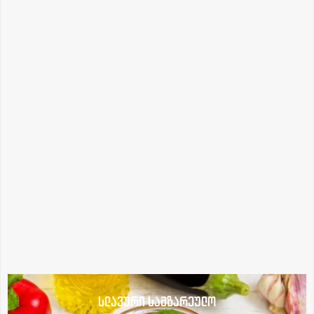
სლავური სამზარეულო